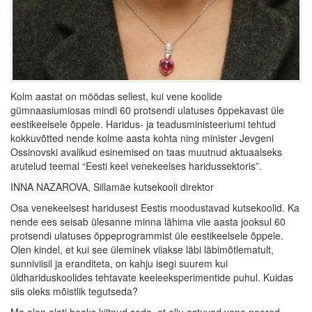
Kolm aastat on möödas sellest, kui vene koolide
gümnaasiumiosas mindi 60 protsendi ulatuses õppekavast üle
eestikeelsele õppele. Haridus- ja teadusministeeriumi tehtud
kokkuvõtted nende kolme aasta kohta ning minister Jevgeni
Ossinovski avalikud esinemised on taas muutnud aktuaalseks
arutelud teemal “Eesti keel venekeelses haridussektoris”.
INNA NAZAROVA, Sillamäe kutsekooli direktor
Osa venekeelsest haridusest Eestis moodustavad kutsekoolid. Ka
nende ees seisab ülesanne minna lähima viie aasta jooksul 60
protsendi ulatuses õppeprogrammist üle eestikeelsele õppele.
Olen kindel, et kui see üleminek viiakse läbi läbimõtlematult,
sunniviisil ja eranditeta, on kahju isegi suurem kui
üldhariduskoolides tehtavate keeleeksperimentide puhul. Kuidas
siis oleks mõistlik tegutseda?