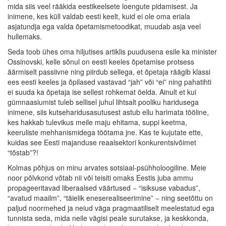
mida siis veel rääkida eestikeelsete loengute pidamisest. Ja
inimene, kes küll valdab eesti keelt, kuid ei ole oma eriala
asjatundja ega valda õpetamismetoodikat, muudab asja veel
hullemaks.
Seda toob ühes oma hiljutises artiklis puudusena esile ka minister
Ossinovski, kelle sõnul on eesti keeles õpetamise protsess
äärmiselt passiivne ning piirdub sellega, et õpetaja räägib klassi
ees eesti keeles ja õpilased vastavad “jah” või “ei” ning pahatihti
ei suuda ka õpetaja ise sellest rohkemat öelda. Ainult et kui
gümnaasiumist tuleb sellisel juhul lihtsalt pooliku haridusega
inimene, siis kutseharidusasutusest astub ellu harimata tööline,
kes hakkab tulevikus meile maju ehitama, suppi keetma,
keeruliste mehhanismidega töötama jne. Kas te kujutate ette,
kuidas see Eesti majanduse reaalsektori konkurentsivõimet
“tõstab”?!
Kolmas põhjus on minu arvates sotsiaal-psühholoogiline. Meie
noor põlvkond võtab nii või teisiti omaks Eestis juba ammu
propageeritavad liberaalsed väärtused − “isiksuse vabadus”,
“avatud maailm”, “täielik eneserealiseerimine” − ning seetõttu on
paljud noormehed ja neiud väga pragmaatiliselt meelestatud ega
tunnista seda, mida neile vägisi peale surutakse, ja keskkonda,