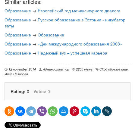
Similar articles:
Образование
→
Eвропейский год межкультурного диалога
Образование
→
Русское образование в Эстонии - инкубатор
ваты
Образование
→
Образование
Образование
→
«Дни международного образования 2008»
Образование
→
Надежный вуз – успешная карьера
12 november 2014
Администратор
2255 views
СПУ
,
образование
,
Инна Назарова
Rating:
0
Votes:
0