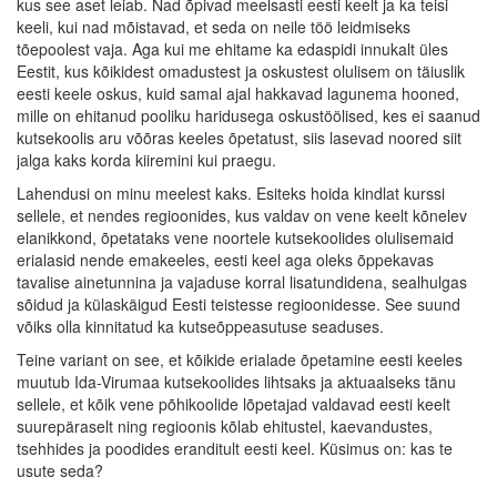
kus see aset leiab. Nad õpivad meelsasti eesti keelt ja ka teisi
keeli, kui nad mõistavad, et seda on neile töö leidmiseks
tõepoolest vaja. Aga kui me ehitame ka edaspidi innukalt üles
Eestit, kus kõikidest omadustest ja oskustest olulisem on täiuslik
eesti keele oskus, kuid samal ajal hakkavad lagunema hooned,
mille on ehitanud pooliku haridusega oskustöölised, kes ei saanud
kutsekoolis aru võõras keeles õpetatust, siis lasevad noored siit
jalga kaks korda kiiremini kui praegu.
Lahendusi on minu meelest kaks. Esiteks hoida kindlat kurssi
sellele, et nendes regioonides, kus valdav on vene keelt kõnelev
elanikkond, õpetataks vene noortele kutsekoolides olulisemaid
erialasid nende emakeeles, eesti keel aga oleks õppekavas
tavalise ainetunnina ja vajaduse korral lisatundidena, sealhulgas
sõidud ja külaskäigud Eesti teistesse regioonidesse. See suund
võiks olla kinnitatud ka kutseõppeasutuse seaduses.
Teine variant on see, et kõikide erialade õpetamine eesti keeles
muutub Ida-Virumaa kutsekoolides lihtsaks ja aktuaalseks tänu
sellele, et kõik vene põhikoolide lõpetajad valdavad eesti keelt
suurepäraselt ning regioonis kõlab ehitustel, kaevandustes,
tsehhides ja poodides eranditult eesti keel. Küsimus on: kas te
usute seda?