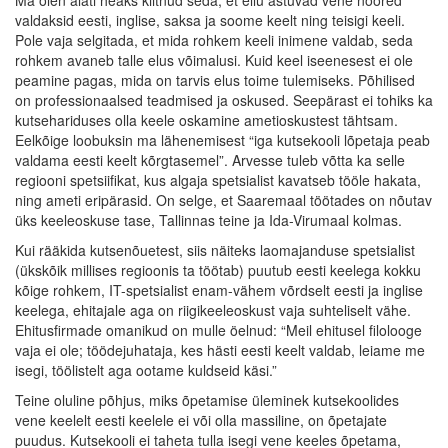
Ma olen alati heaks kiitnud seda, et ellu astuvad vene noored
valdaksid eesti, inglise, saksa ja soome keelt ning teisigi keeli.
Pole vaja selgitada, et mida rohkem keeli inimene valdab, seda
rohkem avaneb talle elus võimalusi. Kuid keel iseenesest ei ole
peamine pagas, mida on tarvis elus toime tulemiseks. Põhilised
on professionaalsed teadmised ja oskused. Seepärast ei tohiks ka
kutsehariduses olla keele oskamine ametioskustest tähtsam.
Eelkõige loobuksin ma lähenemisest “iga kutsekooli lõpetaja peab
valdama eesti keelt kõrgtasemel”. Arvesse tuleb võtta ka selle
regiooni spetsiifikat, kus algaja spetsialist kavatseb tööle hakata,
ning ameti eripärasid. On selge, et Saaremaal töötades on nõutav
üks keeleoskuse tase, Tallinnas teine ja Ida-Virumaal kolmas.
Kui rääkida kutsenõuetest, siis näiteks laomajanduse spetsialist
(ükskõik millises regioonis ta töötab) puutub eesti keelega kokku
kõige rohkem, IT-spetsialist enam-vähem võrdselt eesti ja inglise
keelega, ehitajale aga on riigikeeleoskust vaja suhteliselt vähe.
Ehitusfirmade omanikud on mulle öelnud: “Meil ehitusel filolooge
vaja ei ole; töödejuhataja, kes hästi eesti keelt valdab, leiame me
isegi, töölistelt aga ootame kuldseid käsi.”
Teine oluline põhjus, miks õpetamise üleminek kutsekoolides
vene keelelt eesti keelele ei või olla massiline, on õpetajate
puudus. Kutsekooli ei taheta tulla isegi vene keeles õpetama,