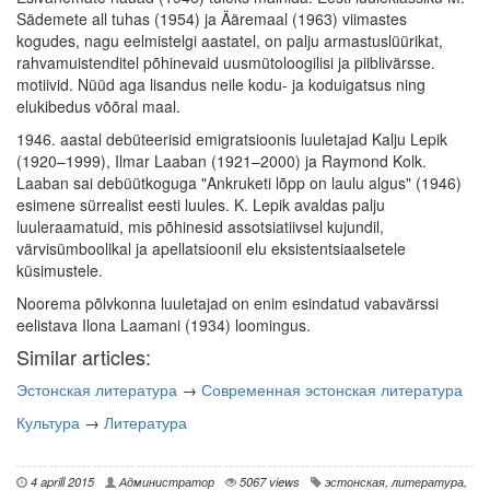
Sädemete all tuhas (1954) ja Ääremaal (1963) viimastes
kogudes, nagu eelmistelgi aastatel, on palju armastuslüürikat,
rahvamuistenditel põhinevaid uusmütoloogilisi ja piiblivärsse.
motiivid. Nüüd aga lisandus neile kodu- ja koduigatsus ning
elukibedus võõral maal.
1946. aastal debüteerisid emigratsioonis luuletajad Kalju Lepik
(1920–1999), Ilmar Laaban (1921–2000) ja Raymond Kolk.
Laaban sai debüütkoguga "Ankruketi lõpp on laulu algus" (1946)
esimene sürrealist eesti luules. K. Lepik avaldas palju
luuleraamatuid, mis põhinesid assotsiatiivsel kujundil,
värvisümboolikal ja apellatsioonil elu eksistentsiaalsetele
küsimustele.
Noorema põlvkonna luuletajad on enim esindatud vabavärssi
eelistava Ilona Laamani (1934) loomingus.
Similar articles:
Эстонская литература
→
Современная эстонская литература
Культура
→
Литература
4 aprill 2015
Администратор
5067 views
эстонская
,
литература
,