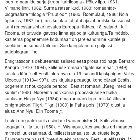
loob romaanide sarja (kroonikatriloogia - Põlev lipp, 1961;
Viimane linn, 1962; Surma ratsanikud, 1963; romaanide-
biograafiate triloogia "Pruutloor" (1965; Rõõmulaul, 1966; Nõia
õpipoiss, 1967 jne), mis kujutab tohutut ajavahemikku keskajast
kuni renessansini erinevates Euroopa riikides. 18. sajand , tuli
Rooma, et tutvuda igavese linna ajaloo ja kultuuriga.Ta mõtleb,
kas tema põgenemine kodumaalt on järeleandmine kurjale ja
keeldumine kohust täitmast.See kangelane on paljuski
autobiograafiline.
Emigratsioonis debüteerisid sellised eesti prosaistid nagu Bernard
Kangro (1910–1994), kelle esikromaan “Igatsuse maa” (1949)
kujutas lüüriliselt Eesti talurahva elu 19. sajandi keskpaigas; Valev
Uibopuu (1913–1997), kes kirjutas peaaegu kohe pärast Eestist
põgenemist nõukogude perioodil Eestist romaani „Keegi meid ei
kuule” (1948). Noorema põlvkonna proosakirjanike hulka
kuuluvad Helga Nyu (1934) oma romaanidega, mis käsitlevad
emigratsiooni Tiigri, Tiigri (1969) ja Paha poisi (1973) elust ja
elust; Ann Nyu, Elin Tooma jt.
Luulet emigratsioonis esindasid vanameister G. Suits viimase
koguga Tuli ja tuul (1950), H. Wisnapuu, kes avaldas eri maades
mitmeid luuleraamatuid, millest isamaaliste luuletuste kogu
Esivanemate hauad (1946) tuleks mainida. Eesti luuleklassiku M.