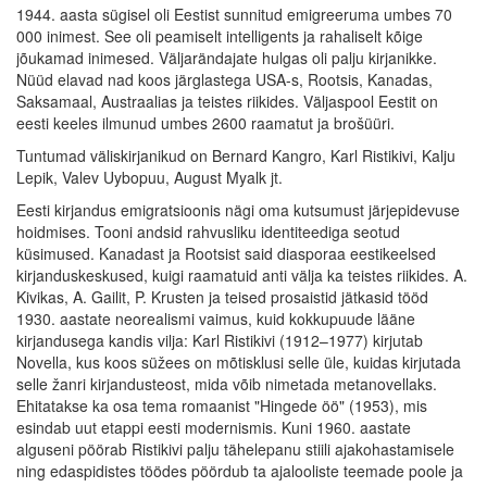
1944. aasta sügisel oli Eestist sunnitud emigreeruma umbes 70
000 inimest. See oli peamiselt intelligents ja rahaliselt kõige
jõukamad inimesed. Väljarändajate hulgas oli palju kirjanikke.
Nüüd elavad nad koos järglastega USA-s, Rootsis, Kanadas,
Saksamaal, Austraalias ja teistes riikides. Väljaspool Eestit on
eesti keeles ilmunud umbes 2600 raamatut ja brošüüri.
Tuntumad väliskirjanikud on Bernard Kangro, Karl Ristikivi, Kalju
Lepik, Valev Uybopuu, August Myalk jt.
Eesti kirjandus emigratsioonis nägi oma kutsumust järjepidevuse
hoidmises. Tooni andsid rahvusliku identiteediga seotud
küsimused. Kanadast ja Rootsist said diasporaa eestikeelsed
kirjanduskeskused, kuigi raamatuid anti välja ka teistes riikides. A.
Kivikas, A. Gailit, P. Krusten ja teised prosaistid jätkasid tööd
1930. aastate neorealismi vaimus, kuid kokkupuude lääne
kirjandusega kandis vilja: Karl Ristikivi (1912–1977) kirjutab
Novella, kus koos süžees on mõtisklusi selle üle, kuidas kirjutada
selle žanri kirjandusteost, mida võib nimetada metanovellaks.
Ehitatakse ka osa tema romaanist "Hingede öö" (1953), mis
esindab uut etappi eesti modernismis. Kuni 1960. aastate
alguseni pöörab Ristikivi palju tähelepanu stiili ajakohastamisele
ning edaspidistes töödes pöördub ta ajalooliste teemade poole ja