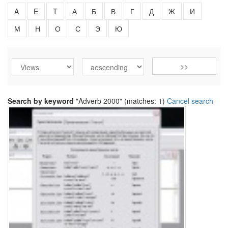
A
E
T
А
Б
В
Г
Д
Ж
И
М
Н
О
С
Э
Ю
Search by keyword
"Adverb 2000" (matches: 1)
Cancel search