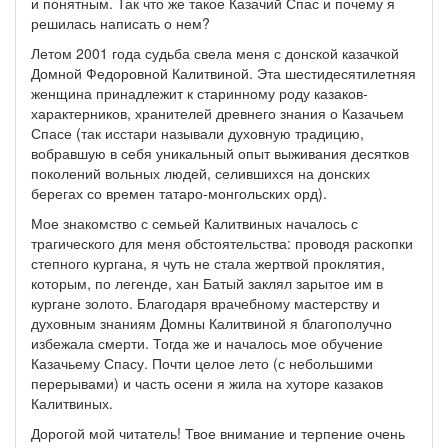
и понятным. Так что же такое Казачий Спас и почему я
решилась написать о нем?
Летом 2001 года судьба свела меня с донской казачкой
Домной Федоровной Калитвиной. Эта шестидесятилетняя
женщина принадлежит к старинному роду казаков-
характерников, хранителей древнего знания о Казачьем
Спасе (так исстари называли духовную традицию,
вобравшую в себя уникальный опыт выживания десятков
поколений вольных людей, селившихся на донских
берегах со времен татаро-монгольских орд).
Мое знакомство с семьей Калитвиных началось с
трагического для меня обстоятельства: проводя раскопки
степного кургана, я чуть не стала жертвой проклятия,
которым, по легенде, хан Батый заклял зарытое им в
кургане золото. Благодаря врачебному мастерству и
духовным знаниям Домны Калитвиной я благополучно
избежала смерти. Тогда же и началось мое обучение
Казачьему Спасу. Почти целое лето (с небольшими
перерывами) и часть осени я жила на хуторе казаков
Калитвиных.
Дорогой мой читатель! Твое внимание и терпение очень