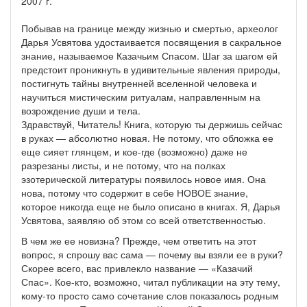
2007 г.
Побывав на границе между жизнью и смертью, археолог
Дарья Усвятова удостаивается посвящения в сакральное
знание, называемое Казачьим Спасом. Шаг за шагом ей
предстоит проникнуть в удивительные явления природы,
постигнуть тайны внутренней вселенной человека и
научиться мистическим ритуалам, направленным на
возрождение души и тела.
Здравствуй, Читатель! Книга, которую ты держишь сейчас
в руках — абсолютно новая. Не потому, что обложка ее
еще сияет глянцем, и кое-где (возможно) даже не
разрезаны листы, и не потому, что на полках
эзотерической литературы появилось новое имя. Она
нова, потому что содержит в себе НОВОЕ знание,
которое никогда еще не было описано в книгах. Я, Дарья
Усвятова, заявляю об этом со всей ответственностью.
В чем же ее новизна? Прежде, чем ответить на этот
вопрос, я спрошу вас сама — почему вы взяли ее в руки?
Скорее всего, вас привлекло название — «Казачий
Спас». Кое-кто, возможно, читал публикации на эту тему,
кому-то просто само сочетание слов показалось родным