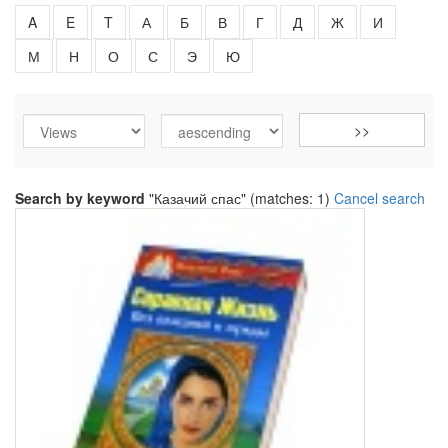
A
E
T
А
Б
В
Г
Д
Ж
И
М
Н
О
С
Э
Ю
Search by keyword
"Казачий спас" (matches: 1)
Cancel search