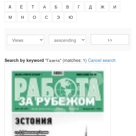
A
E
T
А
Б
В
Г
Д
Ж
И
М
Н
О
С
Э
Ю
Search by keyword
"Газета" (matches: 1)
Cancel search