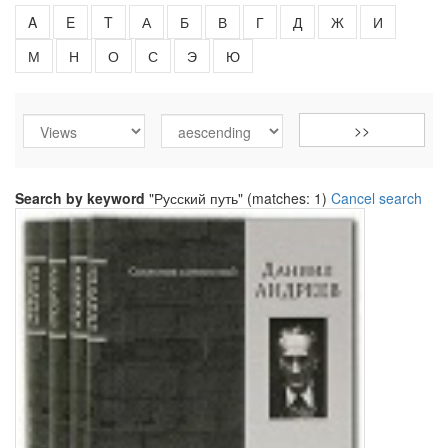
A
E
T
А
Б
В
Г
Д
Ж
И
М
Н
О
С
Э
Ю
Search by keyword
"Русский путь" (matches: 1)
Cancel search