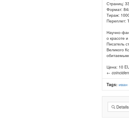
Страниц: 33
Формат: 84
Тираж: 1000
Переплет: 
Научно-фан
о красоте 
Писатель ст
Великого Ко
обитаемым
Цена: 10 E
←
coincide
Tags:
иван
Details