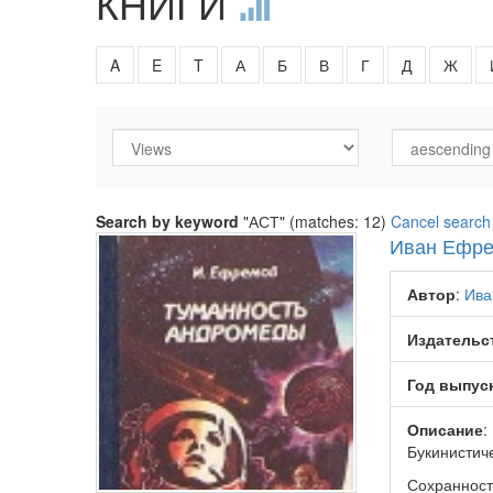
КНИГИ
A
E
T
А
Б
В
Г
Д
Ж
Search by keyword
"АСТ" (matches: 12)
Cancel search
Иван Ефре
Автор
:
Ива
Издательс
Год выпус
Описание
:
Букинистич
Сохранност