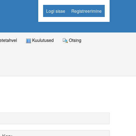
Logi sisse
Registreerimine
tetahvel
Kuulutused
Otsing