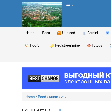
▼
Home
Eesti
Uudised
Artiklid
Foorum
Registreerimine
Tutvus
Home
/
Pood
/
Книги
/
АСТ