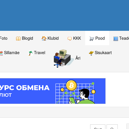
Foto
Blogid
Klubid
KKK
Pood
Teade
Sillamäe
Travel
Sisukaart
Äri