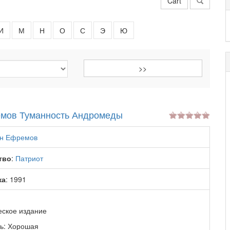
Cart
И
М
Н
О
С
Э
Ю
мов Туманность Андромеды
н Ефремов
тво
:
Патриот
ка
: 1991
еское издание
ь: Хорошая