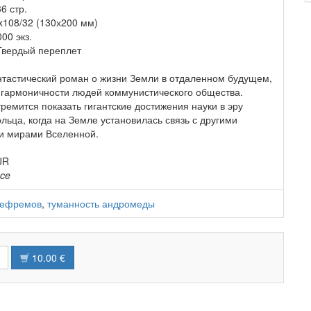
6 стр.
x108/32 (130х200 мм)
00 экз.
Твердый переплет
тастический роман о жизни Земли в отдаленном будущем,
и гармоничности людей коммунистического общества.
ремится показать гигантские достижения науки в эру
льца, когда на Земле установилась связь с другими
и мирами Вселенной.
UR
nce
 ефремов
,
туманность андромеды
10.00 €