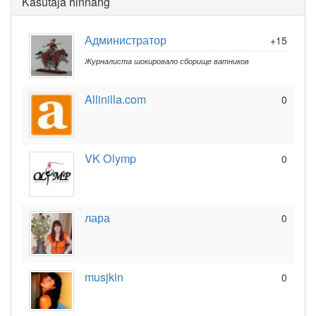
Kasutaja hinnang
Администратор
+15
Журналиста шокировало сборище ватников
Allinilla.com
0
VK Olymp
0
лара
0
musjkin
0