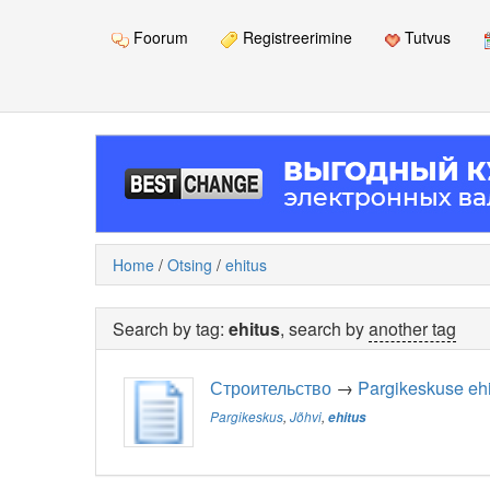
Foorum
Registreerimine
Tutvus
Home
/
Otsing
/
ehitus
Search by tag:
ehitus
, search by
another tag
Строительство
→
Pargikeskuse ehi
Pargikeskus
,
Jõhvi
,
ehitus