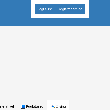
Logi sisse
Registreerimine
tetahvel
Kuulutused
Otsing