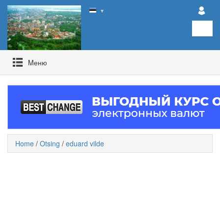
▼
Mеню
Home
/
Otsing
/
eduard vilde