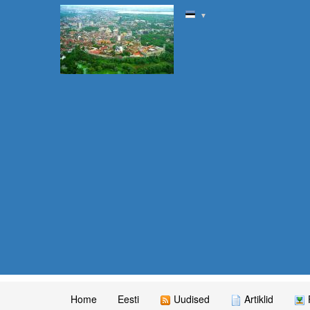
▼
Home
Eesti
Uudised
Artiklid