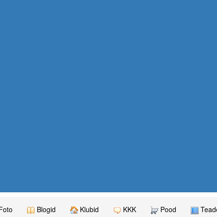
Foto
Blogid
Klubid
KKK
Pood
Teade