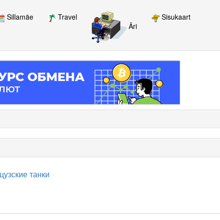
Sillamäe
Travel
Sisukaart
Äri
цузские танки