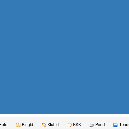
Foto
Blogid
Klubid
KKK
Pood
Teade