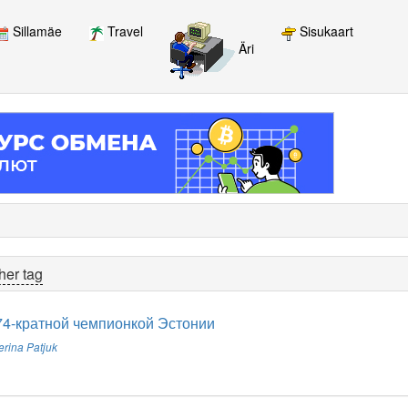
Sillamäe
Travel
Sisukaart
Äri
her tag
74-кратной чемпионкой Эстонии
erina Patjuk