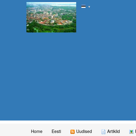
▼
Home
Eesti
Uudised
Artiklid