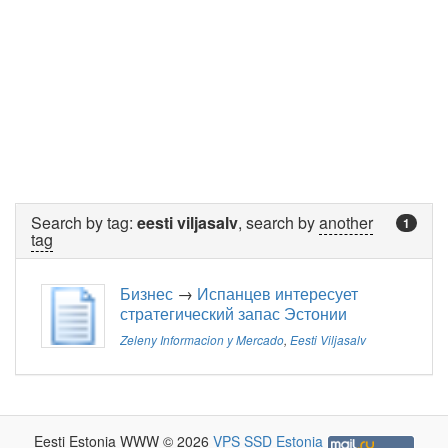
Search by tag:
eesti viljasalv
, search by
another
1
tag
Бизнес
→
Испанцев интересует
стратегический запас Эстонии
Zeleny Informacion y Mercado
,
Eesti Viljasalv
Eesti Estonia WWW © 2026
VPS SSD Estonia