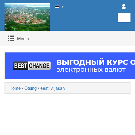
▼
Mеню
Home
/
Otsing
/
eesti viljasalv