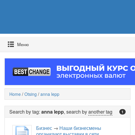
Mеню
Home
/
Otsing
/
anna lepp
Search by tag:
anna lepp
, search by
another tag
1
Бизнес
→
Наши бизнесмены
организуют выставки в сети