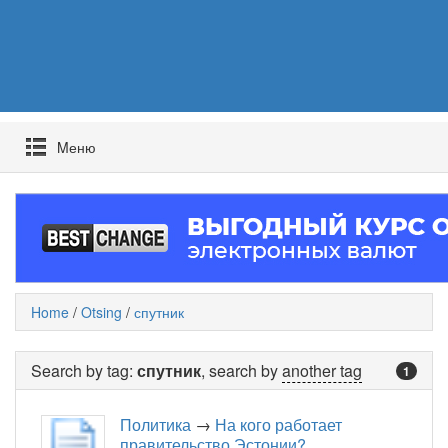
Mеню
Home
/
Otsing
/
спутник
Search by tag:
спутник
, search by
another tag
1
Политика
→
На кого работает
правительство Эстонии?