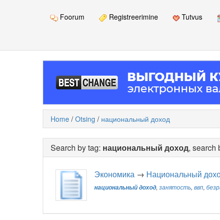
Foorum
Registreerimine
Tutvus
Home
/
Otsing
/
национальный доход
Search by tag:
национальный доход
, search
Экономика
→
Национальный дох
национальный доход
,
занятость
,
ввп
,
без