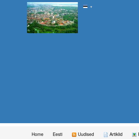
▼
Home
Eesti
Uudised
Artiklid