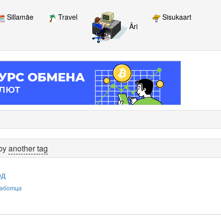
Sillamäe
Travel
Sisukaart
Äri
 by
another tag
од
работца