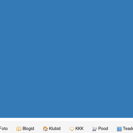
Foto
Blogid
Klubid
KKK
Pood
Teade