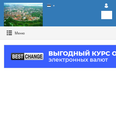
▼
Mеню