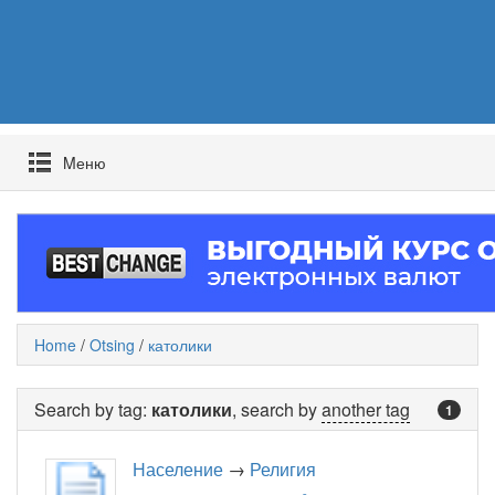
Mеню
Home
/
Otsing
/
католики
Search by tag:
католики
, search by
another tag
1
Население
→
Религия