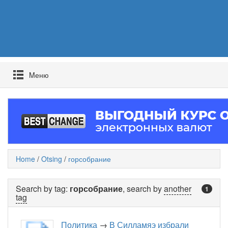
Mеню
Home
/
Otsing
/
горсобрание
Search by tag:
горсобрание
, search by
another
1
tag
Политика
→
В Силламяэ избрали