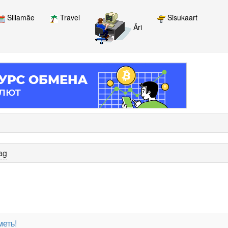
Sillamäe
Travel
Sisukaart
Äri
ag
меть!