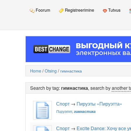
Foorum
Registreerimine
Tutvus
Home
/
Otsing
/
гимнастика
Search by tag:
гимнастика
, search by
another t
Спорт
→
Пируэты «Пируэтта»
Пируэтт
,
гимнастика
Спорт
→
Excite Dance: Хочу все у