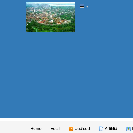
▼
Home
Eesti
Uudised
Artiklid