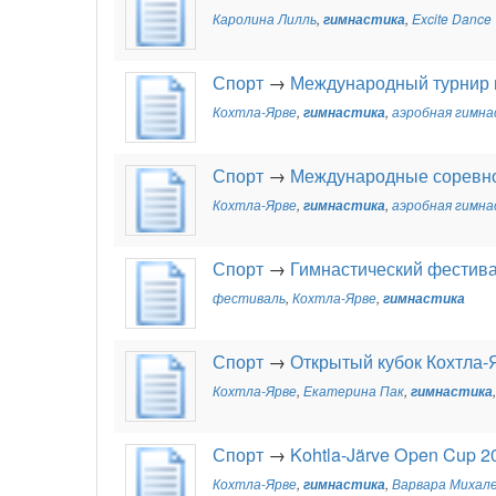
Каролина Лилль
,
гимнастика
,
Excite Dance
Спорт
→
Международный турнир п
Кохтла-Ярве
,
гимнастика
,
аэробная гимн
Спорт
→
Международные соревно
Кохтла-Ярве
,
гимнастика
,
аэробная гимн
Спорт
→
Гимнастический фестива
фестиваль
,
Кохтла-Ярве
,
гимнастика
Спорт
→
Открытый кубок Кохтла-
Кохтла-Ярве
,
Екатерина Пак
,
гимнастика
Спорт
→
Kohtla-Järve Open Cup 2
Кохтла-Ярве
,
гимнастика
,
Варвара Михал