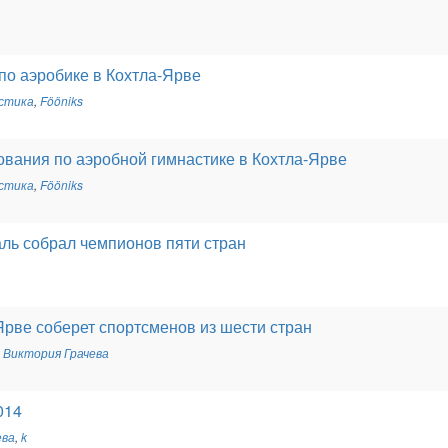
о аэробике в Кохтла-Ярве
астика
,
Fööniks
вания по аэробной гимнастике в Кохтла-Ярве
астика
,
Fööniks
ль собрал чемпионов пяти стран
Ярве соберет спортсменов из шести стран
,
Виктория Грачева
014
ева
,
k