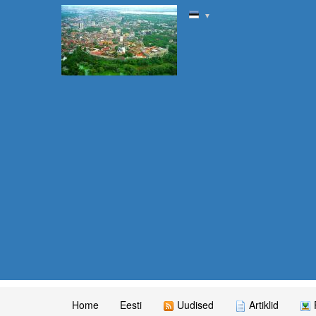
▼
Home
Eesti
Uudised
Artiklid