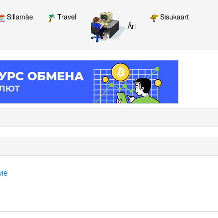
Sillamäe
Travel
Sisukaart
Äri
ие