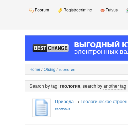
Foorum
Registreerimine
Tutvus
Home
/
Otsing
/
геология
Search by tag:
геология
, search by
another tag
Природа
→
Геологическое строен
геология