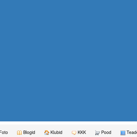
Foto
Blogid
Klubid
KKK
Pood
Teade