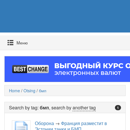
Mеню
Home
/
Otsing
/
бмп
Search by tag:
бмп
, search by
another tag
1
Оборона
→
Франция разместит в
Эстонии танки и БМП