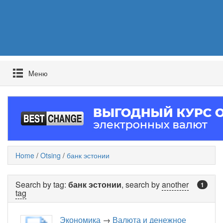
Mеню
Home
/
Otsing
/
банк эстонии
Search by tag:
банк эстонии
, search by
another
1
tag
Экономика
→
Валюта и денежное