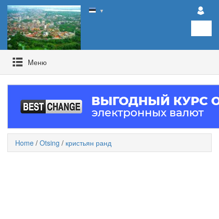
▼
Mеню
Home
/
Otsing
/
кристьян ранд