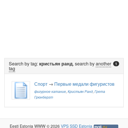
Search by tag:
кристьян ранд
, search by
another
1
tag
Спорт
→
Первые медали фигуристов
фигурное катание
,
Кристьян Ранд
,
Грета
Грюнбергm
Eesti Estonia WWW © 2026
VPS SSD Estonia