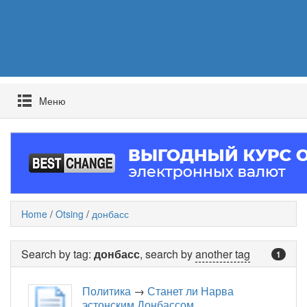
Mеню
Home
/
Otsing
/
донбасс
Search by tag:
донбасс
, search by
another tag
1
Политика
→
Станет ли Нарва
эстонским Донбассом