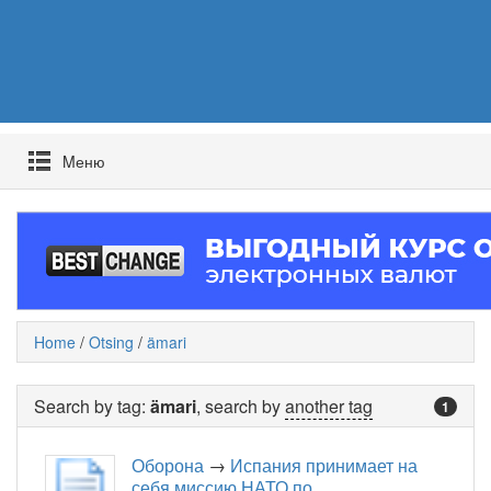
Mеню
Home
/
Otsing
/
ämari
Search by tag:
ämari
, search by
another tag
1
Оборона
→
Испания принимает на
себя миссию НАТО по