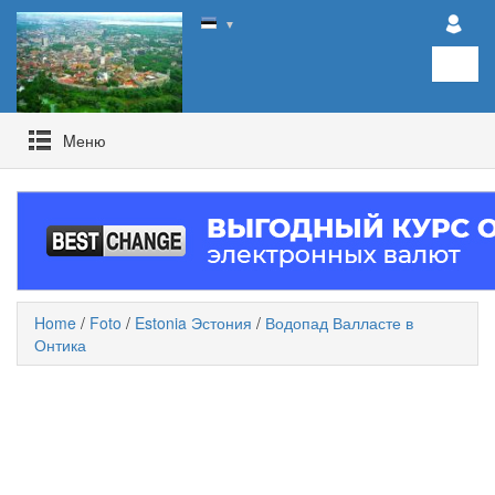
▼
Mеню
Home
/
Foto
/
Estonia Эстония
/
Водопад Валласте в
Онтика