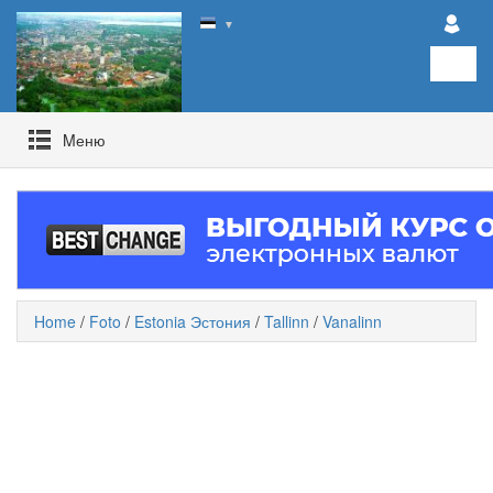
▼
Mеню
Home
/
Foto
/
Estonia Эстония
/
Tallinn
/
Vanalinn