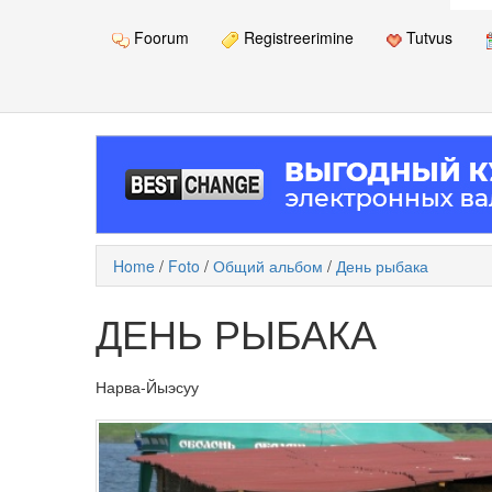
Foorum
Registreerimine
Tutvus
Home
/
Foto
/
Общий альбом
/
День рыбака
ДЕНЬ РЫБАКА
Нарва-Йыэсуу