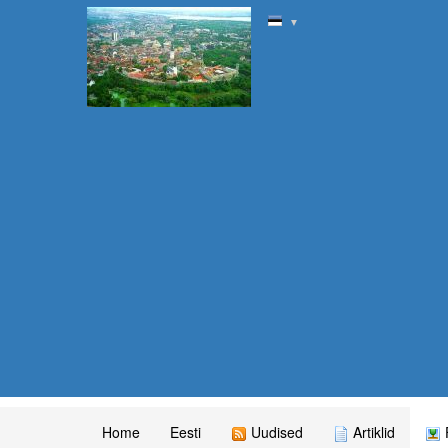
▼
Home
Eesti
Uudised
Artiklid