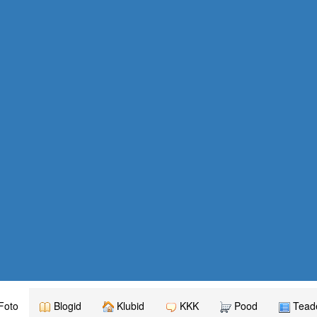
Foto
Blogid
Klubid
KKK
Pood
Teade