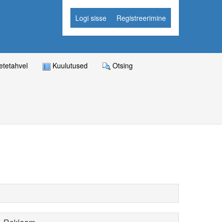
Logi sisse
Registreerimine
tetahvel
Kuulutused
Otsing