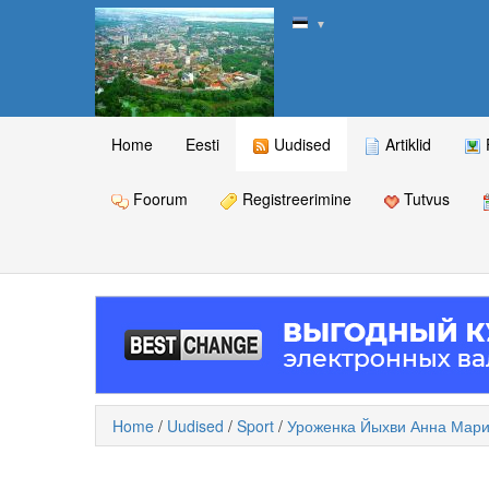
▼
Home
Eesti
Uudised
Artiklid
Foorum
Registreerimine
Tutvus
Home
/
Uudised
/
Sport
/
Уроженка Йыхви Анна Мария