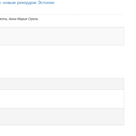
с новым рекордом Эстонии
лота
,
Анна Мария Орель