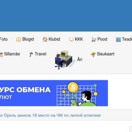
Foto
Blogid
Klubid
KKK
Pood
Teade
Sillamäe
Travel
Sisukaart
Äri
 Орель заняла 18 место на ЧМ по легкой атлетике