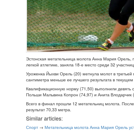
Эстонская метательница молота Анна Мария Орель, 
легкой атлетике, заняла 18-е место среди 32 участниц
Уроженка Йыхви Орель (20) метнула молот в третьей п
сантиметра меньше ее лучшего результата в текущем 
Квалификационную норму (71,50) выполнили девять 
Польши Мальвина Копрон (74,97) и Анита Влодарчик (
Всего в финал прошли 12 метательниц молота. После
результат 70,33 метра.
Similar articles:
Спорт
→
Метательница молота Анна Мария Орель ус