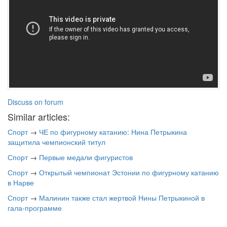
Discuss on forum
Similar articles:
Спорт
→
ЧЕ по фигурному катанию: Нина Петрыкина
защитила чемпионский титул
Спорт
→
Первые медали фигуристов
Спорт
→
Открытый чемпионат Эстонии по фигурному катанию
в Нарве
Спорт
→
Малинин также стал жертвой Нины Петрыкиной в
гала-программе