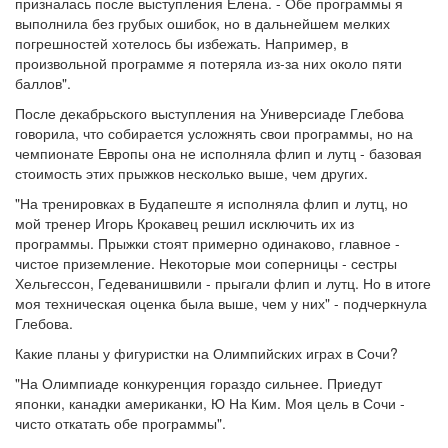
призналась после выступления Елена. - Обе программы я
выполнила без грубых ошибок, но в дальнейшем мелких
погрешностей хотелось бы избежать. Например, в
произвольной программе я потеряла из-за них около пяти
баллов".
После декабрьского выступления на Универсиаде Глебова
говорила, что собирается усложнять свои программы, но на
чемпионате Европы она не исполняла флип и лутц - базовая
стоимость этих прыжков несколько выше, чем других.
"На тренировках в Будапеште я исполняла флип и лутц, но
мой тренер Игорь Крокавец решил исключить их из
программы. Прыжки стоят примерно одинаково, главное -
чистое приземление. Некоторые мои соперницы - сестры
Хельгессон, Гедеванишвили - прыгали флип и лутц. Но в итоге
моя техническая оценка была выше, чем у них" - подчеркнула
Глебова.
Какие планы у фигуристки на Олимпийских играх в Сочи?
"На Олимпиаде конкуренция гораздо сильнее. Приедут
японки, канадки американки, Ю На Ким. Моя цель в Сочи -
чисто откатать обе программы".