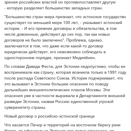
зрения российских властей он противопоставляет другую
- которую разделяет большинство западных стран.
"Большинство стран мира признает, что эстонское государство
существует по меньшей мере 100 лет, - указывает эстонский
историк. - И его прежние договоры и обязательства, в том
числе довоенные, действуют до сих пор, так как новых
договоров не было заключено". Проблема, однако,
заключается в том, что даже если какой-то договор
юридически действует, его невозможно соблюдать в
одностороннем порядке, признает Медияйнен.
По словам Давида Феста, для Эстонии недопустимо, чтобы ее
воспринимали как страну, которая возникла только в 1991 году
после распада Советского Союза. Историк подчеркивает, что
это вызывает в Эстонии большие опасения по поводу
дальнейших внешнеполитических планов Москвы. Эти
опасения уже в частности выражали в Департаменте внешней
разведки Эстонии, назвав Россию единственной угрозой
суверенитету страны.
Новый договор о российско-эстонской границе
Что касается Печор и территорий на восточном берегу реки
Нарва, то официально Эстония уже давно отказалась от