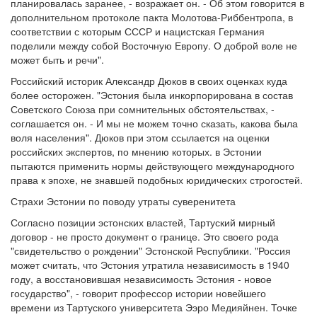
планировалась заранее, - возражает он. - Об этом говорится в
дополнительном протоколе пакта Молотова-Риббентропа, в
соответствии с которым СССР и нацистская Германия
поделили между собой Восточную Европу. О доброй воле не
может быть и речи".
Российский историк Александр Дюков в своих оценках куда
более осторожен. "Эстония была инкорпорирована в состав
Советского Союза при сомнительных обстоятельствах, -
соглашается он. - И мы не можем точно сказать, какова была
воля населения". Дюков при этом ссылается на оценки
российских экспертов, по мнению которых. в Эстонии
пытаются применить нормы действующего международного
права к эпохе, не знавшей подобных юридических строгостей.
Страхи Эстонии по поводу утраты суверенитета
Согласно позиции эстонских властей, Тартуский мирный
договор - не просто документ о границе. Это своего рода
"свидетельство о рождении" Эстонской Республики. "Россия
может считать, что Эстония утратила независимость в 1940
году, а восстановившая независимость Эстония - новое
государство", - говорит профессор истории новейшего
времени из Тартуского университета Ээро Медияйнен. Точке