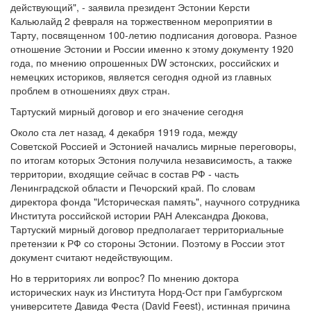
действующий", - заявила президент Эстонии Керсти
Кальюлайд 2 февраля на торжественном мероприятии в
Тарту, посвященном 100-летию подписания договора. Разное
отношение Эстонии и России именно к этому документу 1920
года, по мнению опрошенных DW эстонских, российских и
немецких историков, является сегодня одной из главных
проблем в отношениях двух стран.
Тартуский мирный договор и его значение сегодня
Около ста лет назад, 4 декабря 1919 года, между
Советской Россией и Эстонией начались мирные переговоры,
по итогам которых Эстония получила независимость, а также
территории, входящие сейчас в состав РФ - часть
Ленинградской области и Печорский край. По словам
директора фонда "Историческая память", научного сотрудника
Института российской истории РАН Александра Дюкова,
Тартуский мирный договор предполагает территориальные
претензии к РФ со стороны Эстонии. Поэтому в России этот
документ считают недействующим.
Но в территориях ли вопрос? По мнению доктора
исторических наук из Института Норд-Ост при Гамбургском
университете Давида Феста (David Feest), истинная причина