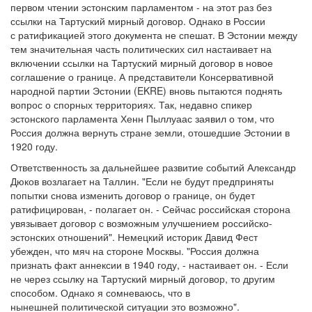
первом чтении эстонским парламентом - на этот раз без
ссылки на Тартуский мирный договор. Однако в России
с ратификацией этого документа не спешат. В Эстонии между
тем значительная часть политических сил настаивает на
включении ссылки на Тартуский мирный договор в новое
соглашение о границе. А представители Консервативной
народной партии Эстонии (EKRE) вновь пытаются поднять
вопрос о спорных территориях. Так, недавно спикер
эстонского парламента Хенн Пыллуаас заявил о том, что
Россия должна вернуть стране земли, отошедшие Эстонии в
1920 году.
Ответственность за дальнейшее развитие событий Александр
Дюков возлагает на Таллин. "Если не будут предприняты
попытки снова изменить договор о границе, он будет
ратифицирован, - полагает он. - Сейчас российская сторона
увязывает договор с возможным улучшением российско-
эстонских отношений". Немецкий историк Давид Фест
убежден, что мяч на стороне Москвы. "Россия должна
признать факт аннексии в 1940 году, - настаивает он. - Если
не через ссылку на Тартуский мирный договор, то другим
способом. Однако я сомневаюсь, что в
нынешней политической ситуации это возможно".