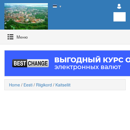
▼
Mеню
Home
/
Eesti
/
Riigikord
/
Kaitseliit