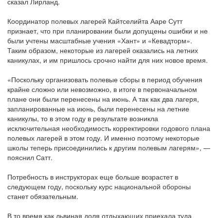
сказал Лирланд.
Координатор полевых лагерей Кайтселийта Ааре Сутт
признает, что при планировании были допущены ошибки и не
были учтены масштабные учения «Хант» и «Кевадторм».
Таким образом, некоторые из лагерей оказались на летних
каникулах, и им пришлось срочно найти для них новое время.
«Поскольку организовать полевые сборы в период обучения
крайне сложно или невозможно, в итоге в первоначальном
плане они были перенесены на июнь. А так как два лагеря,
запланированные на июнь, были перенесены на летние
каникулы, то в этом году в результате возникла
исключительная необходимость корректировки годового плана
полевых лагерей в этом году. И именно поэтому некоторые
школы теперь присоединились к другим полевым лагерям», —
пояснил Сатт.
Потребность в инструкторах еще больше возрастет в
следующем году, поскольку курс национальной обороны
станет обязательным.
В то время как львиная доля отдыхающих приехала туда