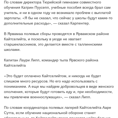
По словам директора Тюрийской гимназии совместного
обучения Катрин Пуусепп, учебные пособия всегда брал сам
учитель, и ни в одном году не возникало проблем с выплатой
зарплаты. «Я бы не сказал, что сейчас у школы будут какие-то
дополнительные расходы», — сказал Карпентер.
В Ярвамаа полевые сборы проводятся в Ярвамском районе
Кайтселийта, и поскольку в уезде не хватает
старшеклассников, это делается вместе с таллиннскими
школами.
Капитан Лаури Липп, командир тыла Ярвского района
Кайтселийта
«Это будет оплачено Кайтселийтом, и никогда не будет
слишком много ресурсов. Но его надо использовать с
пониманием. А еще мы найдем добровольцев в виде женского
ополчения, которые будут готовить еду и, при необходимости,
мы привлечем военнослужащих», — сказал Липп.
По словам координатора полевых лагерей Кайтселийта Ааре
Сутта, если обучение национальной обороне станет
обязательным, то Кайтселийту также придется найти больше