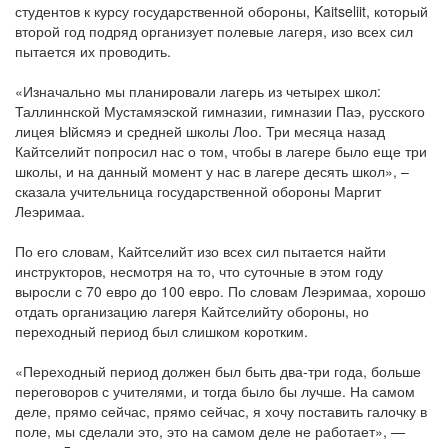
студентов к курсу государственной обороны, Kaitseliit, который
второй год подряд организует полевые лагеря, изо всех сил
пытается их проводить.
«Изначально мы планировали лагерь из четырех школ:
Таллиннской Мустамяэской гимназии, гимназии Паэ, русского
лицея Ыйсмяэ и средней школы Лоо. Три месяца назад
Кайтселийт попросил нас о том, чтобы в лагере было еще три
школы, и на данный момент у нас в лагере десять школ», –
сказала учительница государственной обороны Маргит
Леэримаа.
По его словам, Кайтселийт изо всех сил пытается найти
инструкторов, несмотря на то, что суточные в этом году
выросли с 70 евро до 100 евро. По словам Леэримаа, хорошо
отдать организацию лагеря Кайтселийту обороны, но
переходный период был слишком коротким.
«Переходный период должен был быть два-три года, больше
переговоров с учителями, и тогда было бы лучше. На самом
деле, прямо сейчас, прямо сейчас, я хочу поставить галочку в
поле, мы сделали это, это на самом деле не работает», —