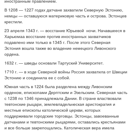
иностранным правлением.
В 1208 — 1227 годах датчане захватили Северную Эстонию,
немцы — оставшуюся материковую часть и острова. Эстонцев
крестили.
23 апреля 1343 г. — восстание Юрьевой ночи. Начавшееся в
Харьюмаа восстание против иностранных захватчиков
подавлено ими только в 1345 г. После этого Северная
Эстония вошла также во владение немецкого Ливонского
ордена.
1632 г. — шведы основали Тартуский Университет.
1710 г. — в ходе Северной войны Россия захватила от Швеции
Эстонию и соединила ее с собой.
Южная часть в 1224 была разделена между Ливонским
орденом, епископами Дерптским и Эзельским. Северная часть
с 1238 по 1346 принадлежала Дании. В стране властвовали
тевтонские рыцари, землевладельческая аристократия и
местные епископы католической церкви, которых
поддерживали городские торговцы. Эстонцы, завоеванные
датчанами и тевтонскими рыцарями, оставались крестьянами
и все больше закрепощались. Католическая вера имела