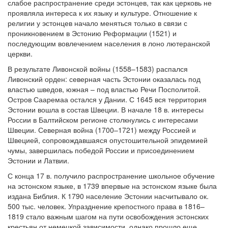
слабое распространение среди эстонцев, так как церковь не
проявляла интереса к их языку и культуре. Отношение к
религии у эстонцев начало меняться только в связи с
проникновением в Эстонию Реформации (1521) и
последующим вовлечением населения в лоно лютеранской
церкви.
В результате Ливонской войны (1558–1583) распался
Ливонский орден: северная часть Эстонии оказалась под
властью шведов, южная – под властью Речи Посполитой.
Остров Сааремаа остался у Дании. С 1645 вся территория
Эстонии вошла в состав Швеции. В начале 18 в. интересы
России в Балтийском регионе столкнулись с интересами
Швеции. Северная война (1700–1721) между Россией и
Швецией, сопровождавшаяся опустошительной эпидемией
чумы, завершилась победой России и присоединением
Эстонии и Латвии.
С конца 17 в. получило распространение школьное обучение
на эстонском языке, в 1739 впервые на эстонском языке была
издана Библия. К 1790 население Эстонии насчитывало ок.
500 тыс. человек. Упразднение крепостного права в 1816–
1819 стало важным шагом на пути освобождения эстонских
крестьян от немецкой зависимости, однако прошло еще