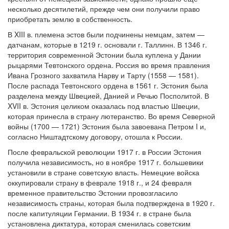
несколько десятилетий, прежде чем они получили право
приобретать землю в собственность.
В XIII в. племена эстов были подчинены немцам, затем —
датчанам, которые в 1219 г. основали г. Таллинн. В 1346 г.
территория современной Эстонии была куплена у Дании
рыцарями Тевтонского ордена. Россия во время правления
Ивана Грозного захватила Нарву и Тарту (1558 — 1581).
После распада Тевтонского ордена в 1561 г. Эстония была
разделена между Швецией, Данией и Речью Посполитой. В
XVII в. Эстония целиком оказалась под властью Швеции,
которая принесла в страну лютеранство. Во время Северной
войны (1700 — 1721) Эстония была завоевана Петром I и,
согласно Ништадтскому договору, отошла к России.
После февральской революции 1917 г. в России Эстония
получила независимость, но в ноябре 1917 г. большевики
установили в стране советскую власть. Немецкие войска
оккупировали страну в феврале 1918 г., и 24 февраля
временное правительство Эстонии провозгласило
независимость страны, которая была подтверждена в 1920 г.
после капитуляции Германии. В 1934 г. в стране была
установлена диктатура, которая сменилась советским