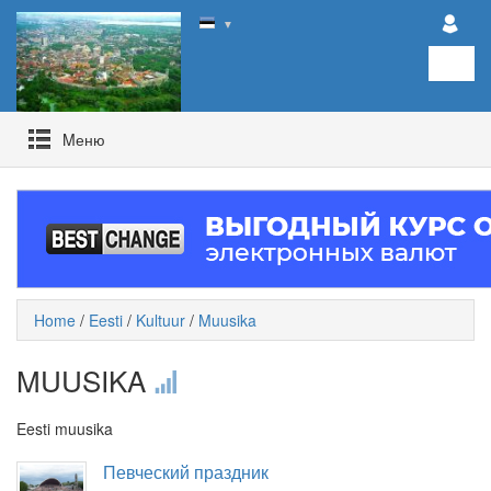
▼
Mеню
Home
/
Eesti
/
Kultuur
/
Muusika
MUUSIKA
Eesti muusika
Певческий праздник