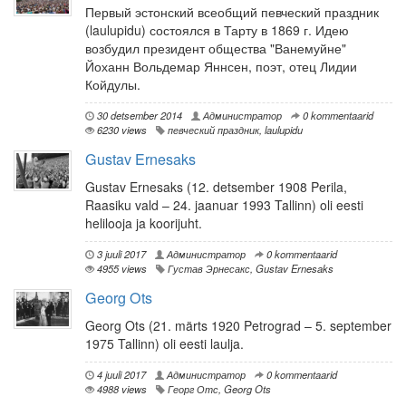
Первый эстонский всеобщий певческий праздник
(laulupidu) состоялся в Тарту в 1869 г. Идею
возбудил президент общества "Ванемуйне"
Йоханн Вольдемар Яннсен, поэт, отец Лидии
Койдулы.
30 detsember 2014
Администратор
0 kommentaarid
6230 views
певческий праздник
,
laulupidu
Gustav Ernesaks
Gustav Ernesaks (12. detsember 1908 Perila,
Raasiku vald – 24. jaanuar 1993 Tallinn) oli eesti
helilooja ja koorijuht.
3 juuli 2017
Администратор
0 kommentaarid
4955 views
Густав Эрнесакс
,
Gustav Ernesaks
Georg Ots
Georg Ots (21. märts 1920 Petrograd – 5. september
1975 Tallinn) oli eesti laulja.
4 juuli 2017
Администратор
0 kommentaarid
4988 views
Георг Отс
,
Georg Ots