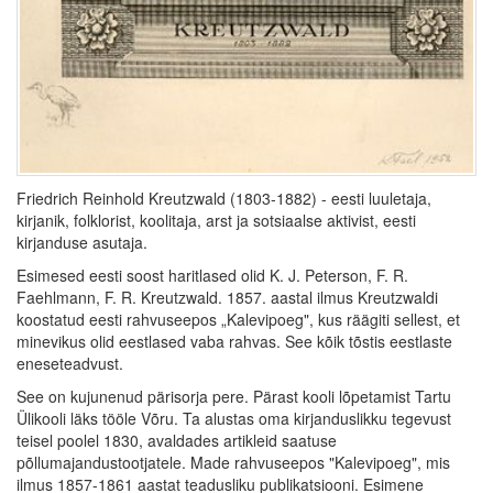
Friedrich Reinhold Kreutzwald (1803-1882) - eesti luuletaja,
kirjanik, folklorist, koolitaja, arst ja sotsiaalse aktivist, eesti
kirjanduse asutaja.
Esimesed eesti soost haritlased olid K. J. Peterson, F. R.
Faehlmann, F. R. Kreutzwald. 1857. aastal ilmus Kreutzwaldi
koostatud eesti rahvuseepos „Kalevipoeg", kus räägiti sellest, et
minevikus olid eestlased vaba rahvas. See kõik tõstis eestlaste
eneseteadvust.
See on kujunenud pärisorja pere. Pärast kooli lõpetamist Tartu
Ülikooli läks tööle Võru. Ta alustas oma kirjanduslikku tegevust
teisel poolel 1830, avaldades artikleid saatuse
põllumajandustootjatele. Made rahvuseepos "Kalevipoeg", mis
ilmus 1857-1861 aastat teadusliku publikatsiooni. Esimene