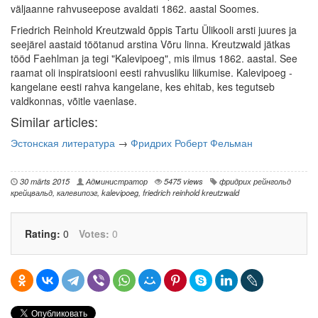
väljaanne rahvuseepose avaldati 1862. aastal Soomes.
Friedrich Reinhold Kreutzwald õppis Tartu Ülikooli arsti juures ja
seejärel aastaid töötanud arstina Võru linna. Kreutzwald jätkas
tööd Faehlman ja tegi "Kalevipoeg", mis ilmus 1862. aastal. See
raamat oli inspiratsiooni eesti rahvusliku liikumise. Kalevipoeg -
kangelane eesti rahva kangelane, kes ehitab, kes tegutseb
valdkonnas, võitle vaenlase.
Similar articles:
Эстонская литература
→
Фридрих Роберт Фельман
30 märts 2015
Администратор
5475 views
фридрих рейнгольд
крейцвальд
,
калевипоэг
,
kalevipoeg
,
friedrich reinhold kreutzwald
Rating:
0
Votes:
0