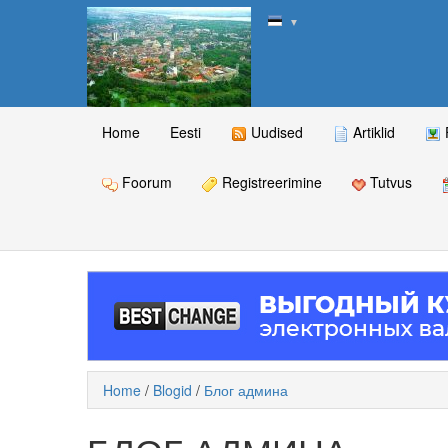
▼
Home
Eesti
Uudised
Artiklid
Foorum
Registreerimine
Tutvus
Home
/
Blogid
/
Блог админа