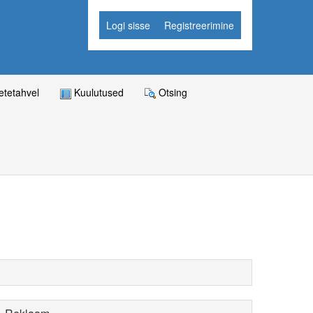
Logi sisse
Registreerimine
tetahvel
Kuulutused
Otsing