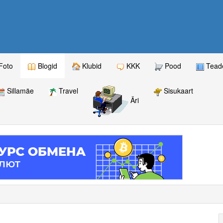
Foto
Blogid
Klubid
KKK
Pood
Teade
Sillamäe
Travel
Sisukaart
Äri