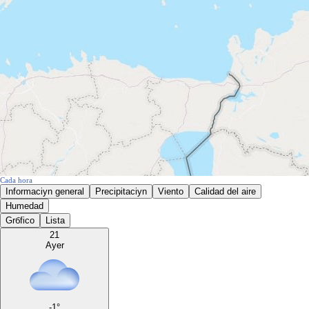
Cada hora
Informaciуn general
Precipitaciуn
Viento
Calidad del aire
Humedad
Grбfico
Lista
21
Ayer
-1
°