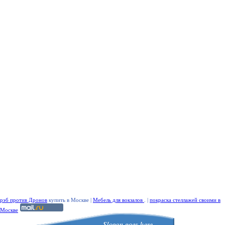
рэб против Дронов
купить в Москве |
Мебель для вокзалов
. |
покраска стеллажей своими в
Москве