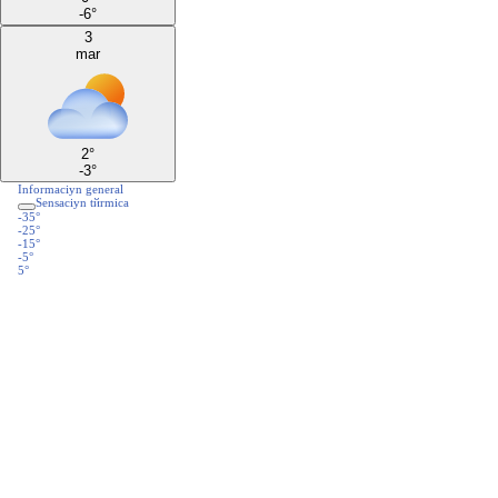
-6
°
3
mar
2
°
-3
°
Informaciуn general
Sensaciуn tйrmica
-35°
-25°
-15°
-5°
5°