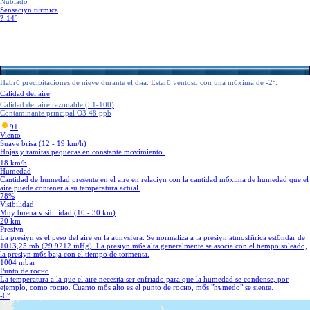
Nublado
Sensaciуn tйrmica
?
-14°
Habrб precipitaciones de nieve durante el dнa. Estarб ventoso con una mбxima de -2°.
Calidad del aire
Calidad del aire razonable
(
51
-
100
)
Contaminante principal
O3 48 ppb
91
Viento
Suave brisa
(
12 - 19
km/h
)
Hojas y ramitas pequeсas en constante movimiento.
18 km/h
Humedad
Cantidad de humedad presente en el aire en relaciуn con la cantidad mбxima de humedad que el
aire puede contener a su temperatura actual.
78%
Visibilidad
Muy buena visibilidad
(
10 - 30
km
)
20 km
Presiуn
La presiуn es el peso del aire en la atmуsfera. Se normaliza a la presiуn atmosfйrica estбndar de
1013,25 mb (29.9212 inHg). La presiуn mбs alta generalmente se asocia con el tiempo soleado,
la presiуn mбs baja con el tiempo de tormenta.
1004 mbar
Punto de rocнo
La temperatura a la que el aire necesita ser enfriado para que la humedad se condense, por
ejemplo, como rocнo. Cuanto mбs alto es el punto de rocнo, mбs "hъmedo" se siente.
-6°