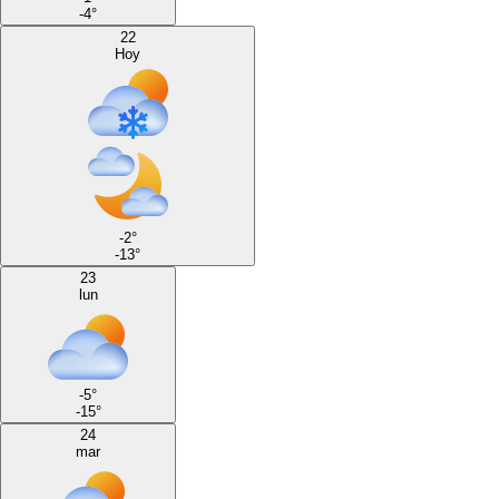
-4
°
22
Hoy
-2
°
-13
°
23
lun
-5
°
-15
°
24
mar