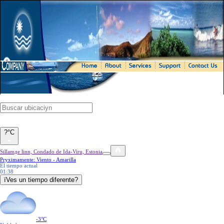
?°C
Sillamдe linn, Condado de Ida-Viru, Estonia
Prуximamente: Viento - Amarilla
El tiempo actual
01:38
їVes un tiempo diferente?
-3
°C