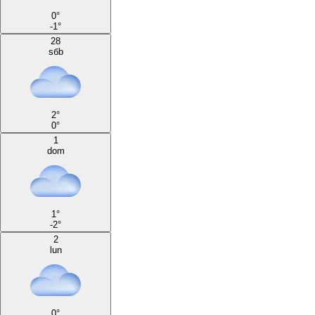
0
°
-1
°
28
sбb
2
°
0
°
1
dom
1
°
-2
°
2
lun
0
°