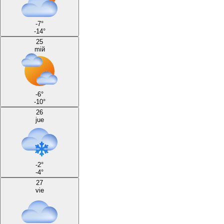
-7
°
-14
°
25
miй
-6
°
-10
°
26
jue
-2
°
-4
°
27
vie