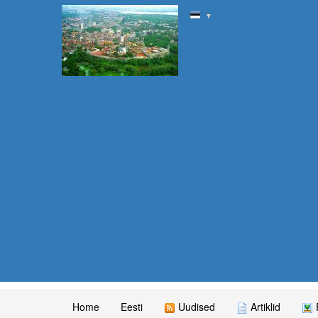
▼
Home
Eesti
Uudised
Artiklid