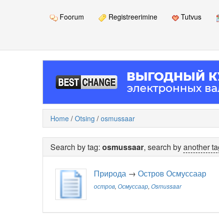
Foorum
Registreerimine
Tutvus
Home
/
Otsing
/
osmussaar
Search by tag:
osmussaar
, search by
another ta
Природа
→
Остров Осмуссаар
остров
,
Осмуссаар
,
Osmussaar