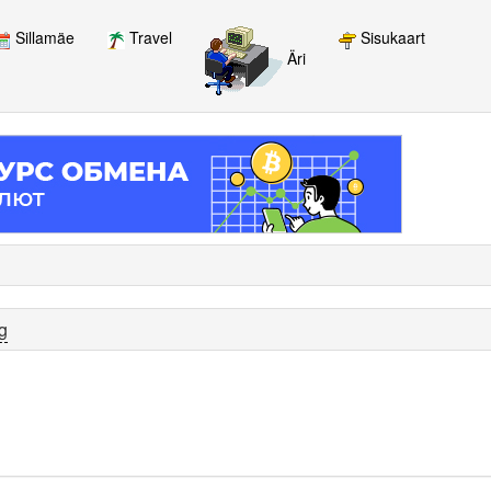
Sillamäe
Travel
Sisukaart
Äri
g