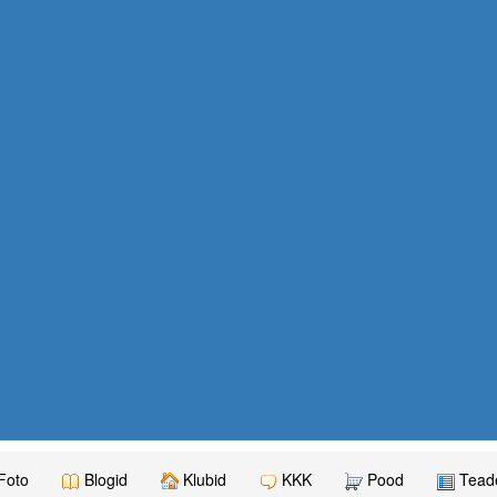
Foto
Blogid
Klubid
KKK
Pood
Teade