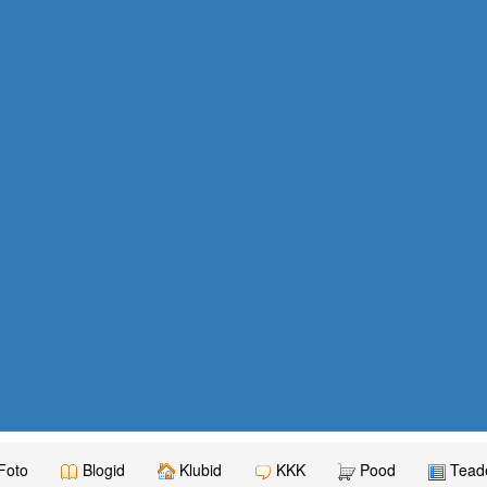
Foto
Blogid
Klubid
KKK
Pood
Teade