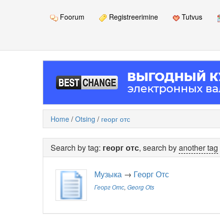
Foorum
Registreerimine
Tutvus
Home
/
Otsing
/
георг отс
Search by tag:
георг отс
, search by
another tag
Музыка
→
Георг Отс
Георг Отс
,
Georg Ots