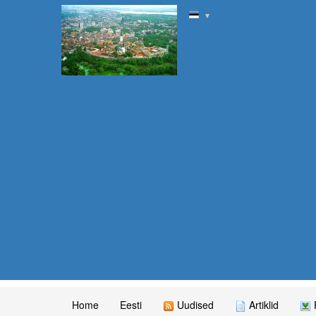
▼
Home
Eesti
Uudised
Artiklid