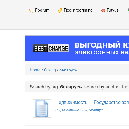
Foorum
Registreerimine
Tutvus
Home
/
Otsing
/
беларусь
Search by tag:
беларусь
, search by
another tag
Недвижимость
→
Государство за
РФ
,
недвижимость
,
Беларусь