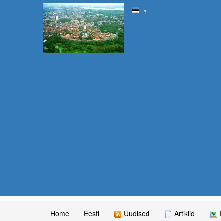
▼
Home
Eesti
Uudised
Artiklid