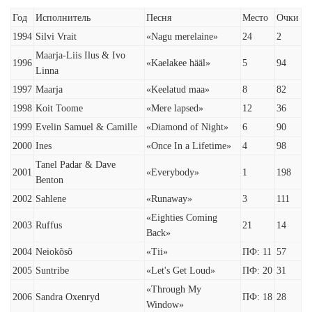
Год
Исполнитель
Песня
Место
Очки
1994
Silvi Vrait
«Nagu merelaine»
24
2
Maarja-Liis Ilus & Ivo
1996
«Kaelakee hääl»
5
94
Linna
1997
Maarja
«Keelatud maa»
8
82
1998
Koit Toome
«Mere lapsed»
12
36
1999
Evelin Samuel & Camille
«Diamond of Night»
6
90
2000
Ines
«Once In a Lifetime»
4
98
Tanel Padar & Dave
2001
«Everybody»
1
198
Benton
2002
Sahlene
«Runaway»
3
111
«Eighties Coming
2003
Ruffus
21
14
Back»
2004
Neiokõsõ
«Tii»
ПФ: 11
57
2005
Suntribe
«Let's Get Loud»
ПФ: 20
31
«Through My
2006
Sandra Oxenryd
ПФ: 18
28
Window»