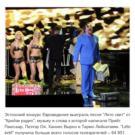
Эстонский конкурс Евровидения выиграла песня "Лето свет" от
"Крейзи радио", музыку и слова к которой написали Прийт
Паюсаар, Пеэтэр Оя, Ханнес Вырно и Тармо Лейнатамм. "Leto
svet" получила больше всего голосов телезрителей – 64 851.