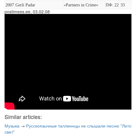
2007
Gerli Padar
«Partners in Crime»
ПФ: 22
33
postimees.ee, 03.02.08
Similar articles:
Музыка
→
Русскоязычные таллиннцы не слышали песню "Лето
свет"