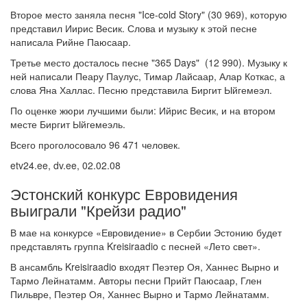
Второе место заняла песня "Ice-cold Story" (30 969), которую
представил Иирис Весик. Слова и музыку к этой песне
написала Рийне Паюсаар.
Третье место досталось песне "365 Days" (12 990). Музыку к
ней написали Пеару Паулус, Тимар Лайсаар, Алар Коткас, а
слова Яна Халлас. Песню представила Биргит Ыйгемеэл.
По оценке жюри лучшими были: Ийрис Весик, и на втором
месте Биргит Ыйгемеэль.
Всего проголосовало 96 471 человек.
etv24.ee, dv.ee, 02.02.08
Эстонский конкурс Евровидения
выиграли "Крейзи радио"
В мае на конкурсе «Евровидение» в Сербии Эстонию будет
представлять группа Kreisiraadio с песней «Лето свет».
В ансамбль Kreisiraadio входят Пеэтер Оя, Ханнес Вырно и
Тармо Лейнатамм. Авторы песни Прийт Паюсаар, Глен
Пильвре, Пеэтер Оя, Ханнес Вырно и Тармо Лейнатамм.