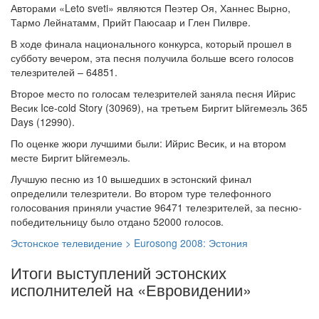
Авторами «Leto sveti» являются Пеэтер Оя, Ханнес Вырно,
Тармо Лейнатамм, Прийт Паюсаар и Глен Пилвре.
В ходе финала национального конкурса, который прошел в
субботу вечером, эта песня получила больше всего голосов
телезрителей – 64851.
Второе место по голосам телезрителей заняла песня Ийрис
Весик Ice-cold Story (30969), на третьем Биргит Ыйгемеэль 365
Days (12990).
По оценке жюри лучшими были: Ийрис Весик, и на втором
месте Биргит Ыйгемеэль.
Лучшую песню из 10 вышедших в эстонский финал
определили телезрители. Во втором туре телефонного
голосования приняли участие 96471 телезрителей, за песню-
победительницу было отдано 52000 голосов.
Эстонское телевидение > Eurosong 2008: Эстония
Итоги выступлений эстонских
исполнителей на «Евровидении»