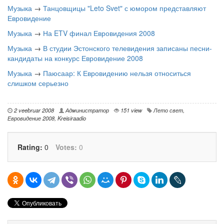
Музыка
→
Танцовщицы "Leto Svet" с юмором представляют
Евровидение
Музыка
→
На ETV финал Евровидения 2008
Музыка
→
В студии Эстонского телевидения записаны песни-
кандидаты на конкурс Евровидение 2008
Музыка
→
Паюсаар: К Евровидению нельзя относиться
слишком серьезно
2 veebruar 2008
Администратор
151 view
Лето свет
,
Евровидение 2008
,
Kreisiraadio
Rating:
0
Votes:
0