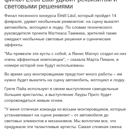
световыми решениями
Финал песенного конкурса Eesti Laul, который пройдет 14
февраля, удивит необычным реквизитом: на сцену выкатят
автомобиль, мотоцикл и лодку. По словам технического
руководителя проекта Маттиаса Таммика, зрителей также
ожидают необычные световые решения и сценические
эффекты.
"Мы привезли эти кусты с собой, а Яанис Магнус создал из них
очень эффектные композиции", – сказала Марта Пикани, в
номере которой они будут использованы.
Во время шоу монтировщикам предстоит много работы – им
нужно будет выкатить на сцену автомобиль, мотоцикл и лодку.
Грете Пайа использует в своем выступлении самодельные
большие кристаллы, а выступление Лауры Притс будет
сопровождаться живым огнем.
"У меня отличная команда из восьми монтировщиков, которые
устанавливают на сцене реквизит – от автомобиля до
световых элементов и механизмов. Мы воплотим все, что
придумали эти талантливые артисты. Самая сложная смена