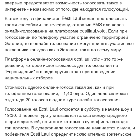
впервые предоставляет возможность голосовать также в
интернете - независимо от того, где находится голосующий.
В этом году за финалистов Eesti Laul можно проголосовать
тремя способами: по телефону, отправив SMS или через
онлайн-голосование на платформе eestilaul.vote. Если при
голосовании по телефону участие ограничено территорией
Эстонии, то в онлайн-голосовании смогут принять участие все
поклонники конкурса как в Эстонии, так и по всему миру.
Платформа онлайн-голосования eestilaul.vote - это то же
решение, которое использовалось для голосования на
"Евровидении" и в ряде других стран при проведении
национальных отборов.
Стоимость одного онлайн-голоса такая же, как и при
телефонном голосовании, - 1,40 евро. Один человек может
отдать до 20 голосов в одном туре онлайн-голосования.
Голосование на Eesti Laul откроется в субботу в начале шоу в
19:30. В первом туре учитываются голоса международного
жюри и зрителей, по итогам которых в суперфинал выходят
три артиста. В суперфинале голосование начинается с нуля, и
победителя Eesti Laul определит исключительно зрительское
голосование.