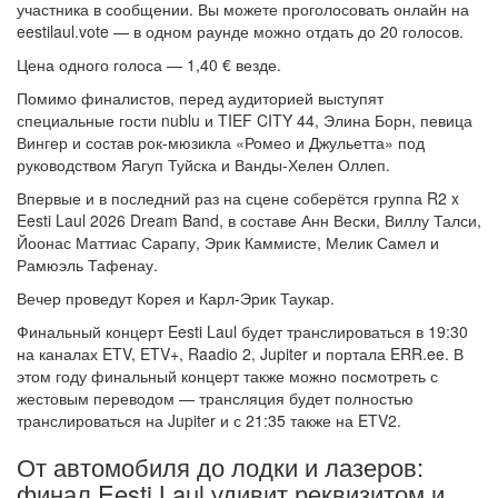
участника в сообщении. Вы можете проголосовать онлайн на
eestilaul.vote — в одном раунде можно отдать до 20 голосов.
Цена одного голоса — 1,40 € везде.
Помимо финалистов, перед аудиторией выступят
специальные гости nublu и TIEF CITY 44, Элина Борн, певица
Вингер и состав рок-мюзикла «Ромео и Джульетта» под
руководством Яагуп Туйска и Ванды-Хелен Оллеп.
Впервые и в последний раз на сцене соберётся группа R2 x
Eesti Laul 2026 Dream Band, в составе Анн Вески, Виллу Талси,
Йоонас Маттиас Сарапу, Эрик Каммисте, Мелик Самел и
Рамюэль Тафенау.
Вечер проведут Корея и Карл-Эрик Таукар.
Финальный концерт Eesti Laul будет транслироваться в 19:30
на каналах ETV, ETV+, Raadio 2, Jupiter и портала ERR.ee. В
этом году финальный концерт также можно посмотреть с
жестовым переводом — трансляция будет полностью
транслироваться на Jupiter и с 21:35 также на ETV2.
От автомобиля до лодки и лазеров:
финал Eesti Laul удивит реквизитом и