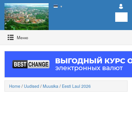
▼
Mеню
Home
/
Uudised
/
Muusika
/
Eesti Laul 2026