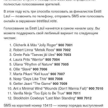
полностью голосованием зрителей.
В этом году есть три способа голосовать за финалистов Eesti
Laul — позвонить по телефону, отправить SMS или голосовать
онлайн в окружении eestilaul.vote.
Голосование за Eesti Laul начнётся в самом начале шоу. Вы
можете поддержать свой любимый вариант по следующим
числам:
Clicherik & Mäx "Jolly Roger"
900 7001
Robert Linna "Metsik Roos"
900 7002
Grete Paia "Taevas jäi üles"
900 7003
Laura Prits "Warrior"
900 7004
Uliana "Rhythm of Nature"
900 7005
Ollie "Slave"
900 7006
Marta Pikani "Kell kuus"
900 7007
Noep "Days Like This"
900 7008
Getter Jaani "The Game"
900 7009
Ant x Minimal Wind "Wounds (Don't Wanna Fall)"
900 7010
Vanilla Ninja "Too Epic to Be True"
900 7011
Stockholm Cowboys "Last Man Standing"
900 7012
SMS на короткий номер 15415 — номер порядка выступлений